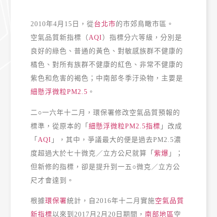
2010年4月15日，從
台北市
的市郊鳥瞰市區。
空氣品質新指標（
AQI
）指標分六等級，分別是
良好的綠色、普通的黃色、對敏感族群不健康的
橘色、對所有族群不健康的紅色、非常不健康的
紫色和危害的褐色；中南部冬季汙染物，主要是
細懸浮微粒
PM2.5
。
二○一六年十二月，環保署修改空氣品質預報的
標準，從原本的「
細懸浮微粒PM2.5指標
」改成
「
AQI
」，其中，爭議最大的便是過去PM2.5濃
度超過大於七十微克／立方公尺就算「
紫爆
」；
但新修的指標，卻是提升到一五○微克／立方公
尺才會達到。
根據
環保署
統計，自2016年十二月實施
空氣品質
新指標
以來到2017月2月20日期間，
南部地區
空