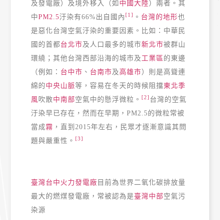
及發電廠）及境外移入（如
中國大陸
）兩者。其
[1]
中
PM2.5
汙染有66%出自國內
。
台灣的地形
也
是惡化台灣空氣汙染的重要因素。比如：中華民
國的首都
台北市
及人口最多的城市
新北市
被群山
環繞；其他台灣西部沿海的城市及
工業區
的東邊
（例如：
台中市
、
台南市
及
高雄市
）則是高聳連
綿的
中央山脈
等，容易在冬天的時候阻擋
東北季
[2]
風
吹散
中南部
空氣中的懸浮微粒。
台灣的空氣
汙染早已存在，然而在早期，PM2.5的微粒常被
當成
霧
，直到2015年左右，民眾才逐漸意識其問
[3]
題與嚴重性。
臺灣
台中火力發電廠
目前為世界二氧化碳排放量
最大的燃煤發電廠，常被認為是
臺灣中部
空氣污
染源