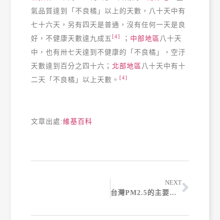
氣品質達到「不良橘」以上的天數，八十天中有
七十六天，另有四天是普通，沒有任何一天是良
[4]
好，不健康天數達九成五
；
中部地區
八十天
中，也有卅七天達到不健康的「不良橘」，空汙
天數達到百分之四十六；
北部地區
八十天中有十
[4]
二天「不良橘」以上天數。
文章出處:
維基百科
NEXT
台灣PM2.5的主要污染來源