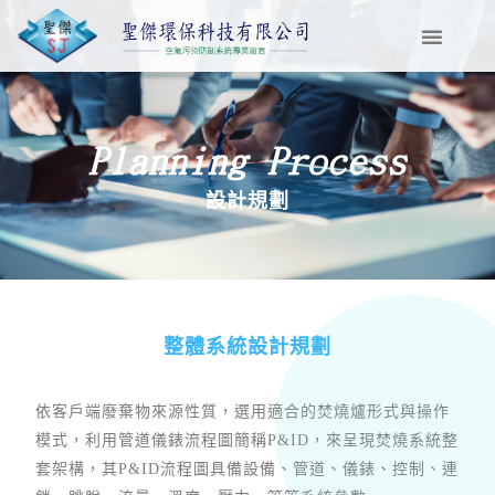
Planning Process
設計規劃
整體系統設計規劃
依客戶端廢棄物來源性質，選用適合的焚燒爐形式與操作
模式，利用管道儀錶流程圖簡稱P&ID，來呈現焚燒系統整
套架構，其P&ID流程圖具備設備、管道、儀錶、控制、連